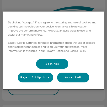
By clicking “Accept All” you agree to the storing and use of cookies and
tracking technologies on your device to enhance site navigation,
improve the performance of our website, analyse website use, and
assist our marketing efforts.
Select “Cookie Settings” for more information about the use of cookies
and tracking technologies and to adjust your preferences. More
information is available in our Privacy Notice and Cookie Policy.
Nieuwsbrief december 2019
Settings
In deze brief kunt u lezen over versterking voor 2020 -
ontmoet onze nieuwste collega's en onze
nieuwjaarswens.
Reject All Optional
Accept All
Lees hier meer over
Nieuwsbrief oktober 2019