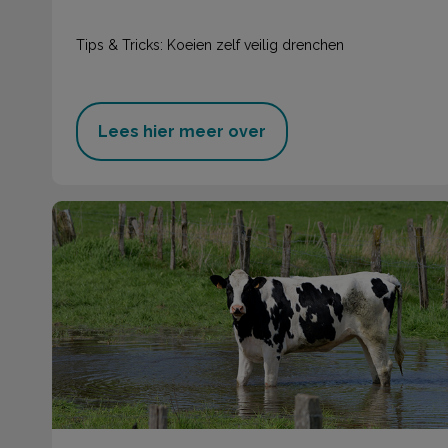
Tips & Tricks: Koeien zelf veilig drenchen
Lees hier meer over
Hittestress bij melkvee