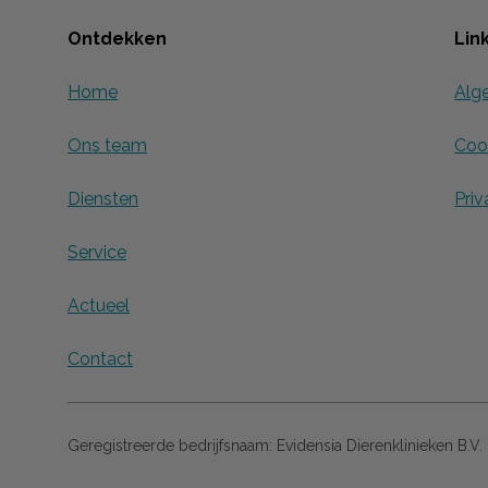
Ontdekken
Lin
Home
Alg
Ons team
Cook
Diensten
Priv
Service
Actueel
Contact
Geregistreerde bedrijfsnaam:
Evidensia Dierenklinieken B.V.