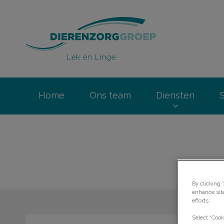
Homepage Dierenz
Home
Ons team
Diensten
By clicking 
enhance sit
efforts.
Select “Cook