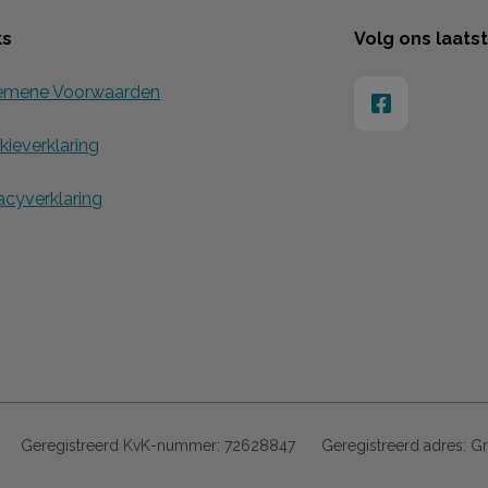
ks
Volg ons laats
emene Voorwaarden
ieverklaring
acyverklaring
Geregistreerd KvK-nummer:
72628847
Geregistreerd adres:
Gr