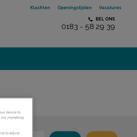
Klachten
Openingstijden
Vacatures
BEL ONS
0183 - 58 29 39
our device to
t our marketing
and to adjust