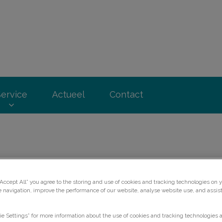
orggroep Lek en Linge
Service
Actueel
Contact
“Accept All” you agree to the storing and use of cookies and tracking technologies on y
e navigation, improve the performance of our website, analyse website use, and assis
ie Settings” for more information about the use of cookies and tracking technologies 