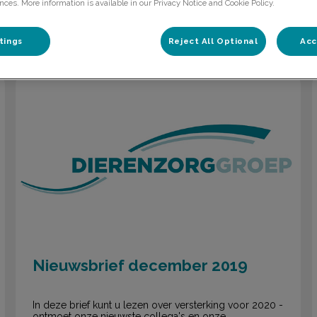
nces. More information is available in our Privacy Notice and Cookie Policy.
Filteren met
tings
Reject All Optional
Acc
Nieuwsbrief december 2019
Nieuwsbrief december 2019
In deze brief kunt u lezen over versterking voor 2020 -
ontmoet onze nieuwste collega's en onze