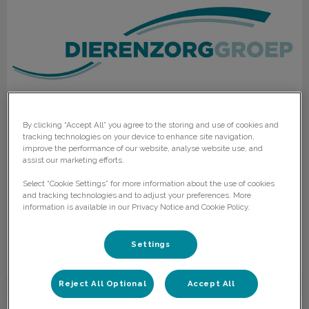
By clicking “Accept All” you agree to the storing and use of cookies and
tracking technologies on your device to enhance site navigation,
Nieuwsbrief November 2024
improve the performance of our website, analyse website use, and
assist our marketing efforts.
In deze brief kunt u lezen over: warm welkom voor de
Select “Cookie Settings” for more information about the use of cookies
nieuwe klante, save the date: Boerenavond, interessante
and tracking technologies and to adjust your preferences. More
lezingen voor u, medicatie: wat is er anders?
information is available in our Privacy Notice and Cookie Policy.
Lees hier meer over
Settings
Reject All Optional
Accept All
Nieuwsbrief Augustus 2024