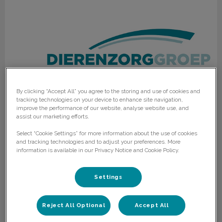
By clicking “Accept All” you agree to the storing and use of cookies and
tracking technologies on your device to enhance site navigation,
improve the performance of our website, analyse website use, and
assist our marketing efforts.
Nieuwsbrief November 2022
Select “Cookie Settings” for more information about the use of cookies
and tracking technologies and to adjust your preferences. More
information is available in our Privacy Notice and Cookie Policy.
In deze brief kunt u lezen over: Terugblik op de fokdag,
Leverbot bij uw melkveekoppel, samewerking in de dienst,
Donderdagmiddag 17-11 praktijk gesloten/
Settings
Lees hier meer over
Reject All Optional
Accept All