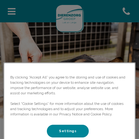
Open co
Homepage Dierenzorggroep L
By clicking “Accept All” you agree to the storing and use of cookies and
tracking technologies on your device to enhance site navigation,
improve the performance of our website, analyse website use, and
assist our marketing efforts.
Kleine herkauwers
Select “Cookie Settings” for more information about the use of cookies
Geiten en schapen
and tracking technologies and to adjust your preferences. More
information is available in our Privacy Notice and Cookie Policy.
Settings