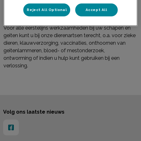
Kleine herkauwers
Reject All Optional
Accept All
Voor alle eerstelijns werkzaamheden bij uw schapen en
geiten kunt u bij onze dierenartsen terecht, o.a. voor zieke
dieren, klauwverzorging, vaccinaties, onthoornen van
geitenlammeren, bloed- of mestonderzoek,
ontworming of indien u hulp kunt gebruiken bij een
verlossing.
Volg ons laatste nieuws