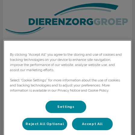
By clicking “Accept All” you agree to the storing and use of cookies and
tracking technologies on your device to enhance site navigation,
Nieuwsbrief November 2024
improve the performance of our website, analyse website use, and
assist our marketing efforts.
In deze brief kunt u lezen over: warm welkom voor de
Select “Cookie Settings” for more information about the use of cookies
nieuwe klante, save the date: Boerenavond, interessante
and tracking technologies and to adjust your preferences. More
lezingen voor u, medicatie: wat is er anders?
information is available in our Privacy Notice and Cookie Policy.
Lees hier meer over
Settings
Reject All Optional
Accept All
Nieuwsbrief Augustus 2024